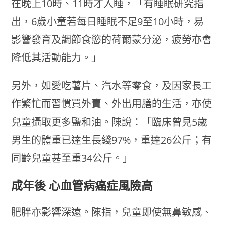
在晚上10時、11時才入睡，「有睡眠研究指
出，6歲小童若每日睡眠不足9至10小時，易
影響發育及調節食慾的荷爾蒙分泌，疲勞亦會
降低其活動能力。」
另外，如愛吃薯片、汽水等零食，及因家長工
作繁忙而習慣買外賣、外出用膳的生活，亦使
兒童攝取更多鹽和油。陳說：「臨床曾見5歲
男生的體重已達生長綫97%，重達26公斤；有
同齡兒童甚至重34公斤。」
成年後 心血管病癌症風險高
肥胖亦影響深遠。陳指，兒童即使無鼻敏感、