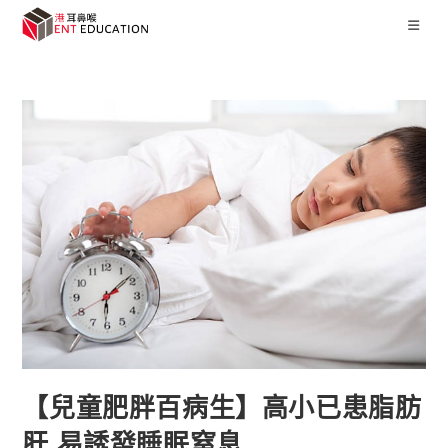
【兒童肥胖百病生】高小已患脂肪
肝 易誘發睡眠窒息