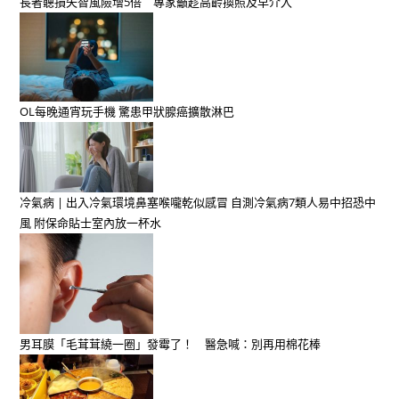
長者聽損失智風險增5倍 專家籲趁高齡換照及早介入
OL每晚通宵玩手機 驚患甲狀腺癌擴散淋巴
冷氣病 | 出入冷氣環境鼻塞喉嚨乾似感冒 自測冷氣病7類人易中招恐中
風 附保命貼士室內放一杯水
男耳膜「毛茸茸繞一圈」發霉了！ 醫急喊：別再用棉花棒