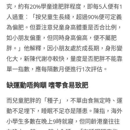
究，約有20%學童達肥胖程度，即每5人便有1
人過重︰「按兒童生長綫，超過90%便可定義
為偏肥。但要注意兒童身高體重是否合比例，
如小朋友偏重，但同時身高偏高，便不屬肥
胖。」他解釋，因小朋友處於成長期，身形變
化大，新陳代謝亦較快，量度是否肥胖不能靠
單一指數，應每隔數月便進行1次評估。
缺運動唔夠瞓 嗜零食易致肥
而兒童肥胖的「種子」，不單由食無定時、運
動不足埋下，睡眠不足亦是隱患。陳指，海外
小學生多數在晚上9時就寢，但同齡港童往往