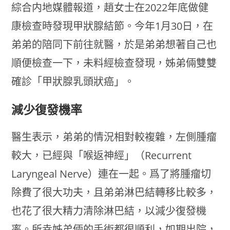
綜合内地媒體報道，趙女士在2022年底做健
康檢查時發現甲狀腺結節。今年1月30日，在
弟弟的陪同下前往就醫，於是弟弟想著自己也
順便檢查一下，未料經檢查發現，姊弟倆雙雙
確診「甲狀腺乳頭狀癌」。
減少復發機率
醫生表示，弟弟的情況相對較複雜，左側腫瘤
較大，已經與「喉返神經」（Recurrent
Laryngeal Nerve）連在一起。爲了將腫瘤切
除費了很大功夫，且弟弟淋巴結轉移比較多，
也花了很大精力清除淋巴結，以減少復發機
率。所幸姊弟倆的手術都很順利，如期出院，