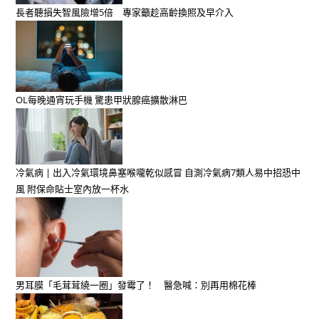
長者聽損失智風險增5倍 專家籲趁高齡換照及早介入
OL每晚通宵玩手機 驚患甲狀腺癌擴散淋巴
冷氣病 | 出入冷氣環境鼻塞喉嚨乾似感冒 自測冷氣病7類人易中招恐中
風 附保命貼士室內放一杯水
男耳膜「毛茸茸繞一圈」發霉了！ 醫急喊：別再用棉花棒