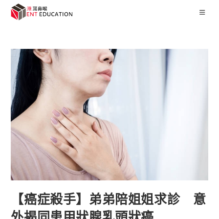
【癌症殺手】弟弟陪姐姐求診 意
外揭同患甲狀腺乳頭狀癌