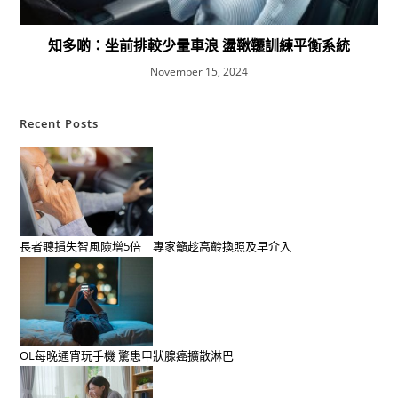
知多啲：坐前排較少暈車浪 盪鞦韆訓練平衡系統
November 15, 2024
Recent Posts
長者聽損失智風險增5倍 專家籲趁高齡換照及早介入
OL每晚通宵玩手機 驚患甲狀腺癌擴散淋巴