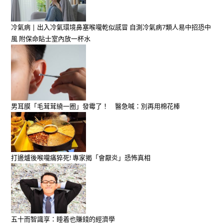
冷氣病 | 出入冷氣環境鼻塞喉嚨乾似感冒 自測冷氣病7類人易中招恐中
風 附保命貼士室內放一杯水
男耳膜「毛茸茸繞一圈」發霉了！ 醫急喊：別再用棉花棒
打邊爐後喉嚨痛猝死! 專家揭「會厭炎」恐怖真相
五十而智識享：睡着也賺錢的經濟學