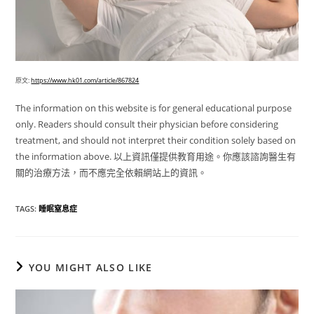
原文:
https://www.hk01.com/article/867824
The information on this website is for general educational purpose
only. Readers should consult their physician before considering
treatment, and should not interpret their condition solely based on
the information above. 以上資訊僅提供教育用途。你應該諮詢醫生有
關的治療方法，而不應完全依賴網站上的資訊。
TAGS
:
睡眠窒息症
YOU MIGHT ALSO LIKE