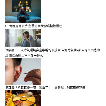
OL每晚通宵玩手機 驚患甲狀腺癌擴散淋巴
冷氣病 | 出入冷氣環境鼻塞喉嚨乾似感冒 自測冷氣病7類人易中招恐中
風 附保命貼士室內放一杯水
男耳膜「毛茸茸繞一圈」發霉了！ 醫急喊：別再用棉花棒