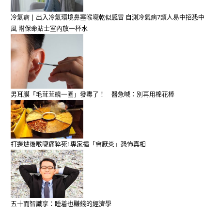
冷氣病 | 出入冷氣環境鼻塞喉嚨乾似感冒 自測冷氣病7類人易中招恐中
風 附保命貼士室內放一杯水
男耳膜「毛茸茸繞一圈」發霉了！ 醫急喊：別再用棉花棒
打邊爐後喉嚨痛猝死! 專家揭「會厭炎」恐怖真相
五十而智識享：睡着也賺錢的經濟學