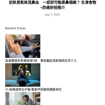
初秋易乾咳流鼻血 一症狀可能是鼻咽癌？ 生津食物
+防癌妙招推介
July 7, 2023
Recent Posts
長者聽損失智風險增5倍 專家籲趁高齡換照及早介入
OL每晚通宵玩手機 驚患甲狀腺癌擴散淋巴