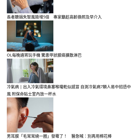
長者聽損失智風險增5倍 專家籲趁高齡換照及早介入
OL每晚通宵玩手機 驚患甲狀腺癌擴散淋巴
冷氣病 | 出入冷氣環境鼻塞喉嚨乾似感冒 自測冷氣病7類人易中招恐中
風 附保命貼士室內放一杯水
男耳膜「毛茸茸繞一圈」發霉了！ 醫急喊：別再用棉花棒