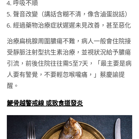
呼吸不順
聲音改變（講話含糊不清，像含滷蛋說話）
經過藥物治療症狀遲遲未見改善，甚至惡化
治療扁桃腺周圍膿瘍不難，病人一般會住院接
受靜脈注射型抗生素治療，並視狀況給予膿瘍
引流，前後住院往往需5至7天，「最主要是病
人要有警覺，不要輕忽喉嚨痛，」蔡慶諭提
醒。
鯁骨越警戒線 或致食道發炎