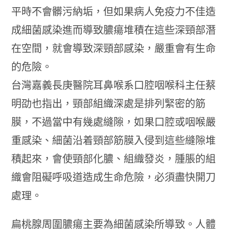
平時不會髒污納垢，但如果病人免疫力不佳造
成細菌感染進而導致膿瘍堆積在這些深頸部潛
在空間，就會導致深頸部感染，嚴重會有生命
的危險。
台灣嘉義長庚醫院耳鼻喉系口腔咽喉科主任蔡
明劭也指出，頸部組織深處是排列緊密的筋
膜，不過當中有幾處縫隙，如果口腔或咽喉嚴
重感染、細菌沿着頸部筋膜入侵到這些縫隙堆
積起來，會使頸部化膿、組織發炎，腫脹的組
織會阻礙呼吸道造成生命危險，必須盡快開刀
處理。
扁桃腺周圍膿瘍主要為細菌感染所導致。人體