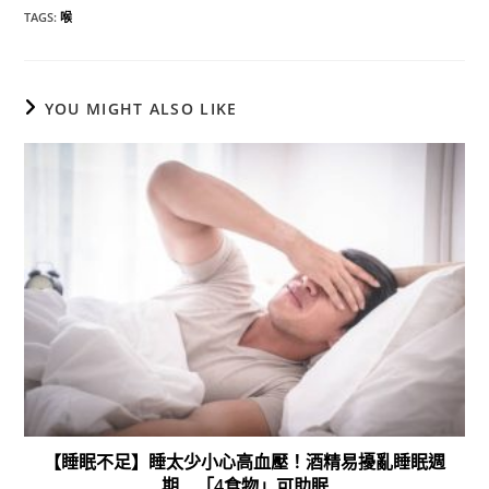
TAGS
:
喉
YOU MIGHT ALSO LIKE
【睡眠不足】睡太少小心高血壓！酒精易擾亂睡眠週
期 「4食物」可助眠