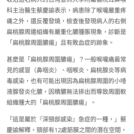
科主治醫生蔡慶諭表示，病患除了喉嚨嚴重疼
痛之外，還反覆發燒，檢查後發現病人的右側
扁桃腺周邊組織有嚴重化膿腫脹現象，診斷是
「扁桃腺周圍膿瘍」且有敗血症的跡象。
甚麼是「扁桃腺周圍膿瘍」？一般喉嚨痛最常
見的感冒（鼻咽炎）、咽喉炎、扁桃腺炎等病
毒感染，也有可能出現因為扁桃腺周圍的小唾
液腺發炎化膿，因積膿無法排出而導致周圍軟
組織腫大的「扁桃腺周圍膿瘍」。
「這是屬於『深頸部感染』急症的一種，」蔡
慶諭解釋，頸部有12處筋膜之間的潛在空間，