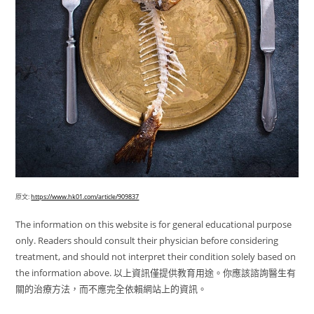
原文:
https://www.hk01.com/article/909837
The information on this website is for general educational purpose
only. Readers should consult their physician before considering
treatment, and should not interpret their condition solely based on
the information above. 以上資訊僅提供教育用途。你應該諮詢醫生有
關的治療方法，而不應完全依賴網站上的資訊。