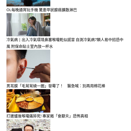
OL每晚通宵玩手機 驚患甲狀腺癌擴散淋巴
冷氣病 | 出入冷氣環境鼻塞喉嚨乾似感冒 自測冷氣病7類人易中招恐中
風 附保命貼士室內放一杯水
男耳膜「毛茸茸繞一圈」發霉了！ 醫急喊：別再用棉花棒
打邊爐後喉嚨痛猝死! 專家揭「會厭炎」恐怖真相