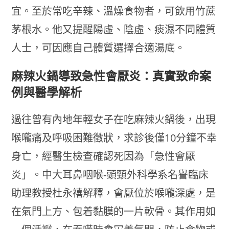
宜。至於常吃辛辣、溫燥食物者，可飲用竹蔗
茅根水。他又提醒陽虛、陰虛、痰濕不同體質
人士，可因應自己體質選擇合適湯底。
麻辣火鍋導致急性會厭炎：真實致命案
例與醫學解析
過往曾有內地年輕女子在吃麻辣火鍋後，出現
喉嚨痛及呼吸困難徵狀，求診後僅10分鐘不幸
身亡，經醫生檢查確認死因為「急性會厭
炎」。中大耳鼻咽喉-頭頸外科學系名譽臨床
助理教授杜永禧解釋，會厭位於喉嚨深處，是
在氣門上方、包着黏膜的一片軟骨。其作用如