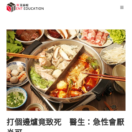
打個邊爐竟致死 醫生：急性會厭