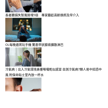
長者聽損失智風險增5倍 專家籲趁高齡換照及早介入
OL每晚通宵玩手機 驚患甲狀腺癌擴散淋巴
冷氣病 | 出入冷氣環境鼻塞喉嚨乾似感冒 自測冷氣病7類人易中招恐中
風 附保命貼士室內放一杯水
男耳膜「毛茸茸繞一圈」發霉了！ 醫急喊：別再用棉花棒