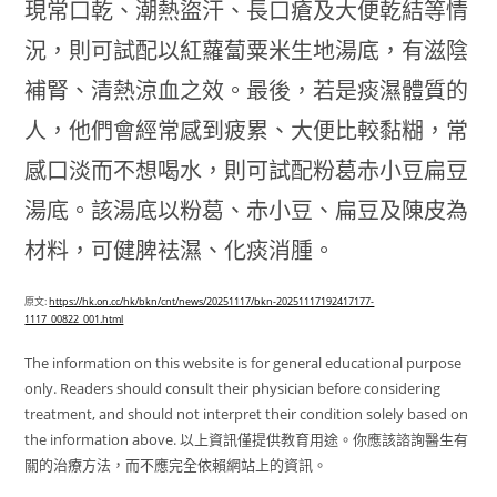
現常口乾、潮熱盜汗、長口瘡及大便乾結等情
況，則可試配以紅蘿蔔粟米生地湯底，有滋陰
補腎、清熱涼血之效。最後，若是痰濕體質的
人，他們會經常感到疲累、大便比較黏糊，常
感口淡而不想喝水，則可試配粉葛赤小豆扁豆
湯底。該湯底以粉葛、赤小豆、扁豆及陳皮為
材料，可健脾袪濕、化痰消腫。
原文:
https://hk.on.cc/hk/bkn/cnt/news/20251117/bkn-20251117192417177-
1117_00822_001.html
The information on this website is for general educational purpose
only. Readers should consult their physician before considering
treatment, and should not interpret their condition solely based on
the information above. 以上資訊僅提供教育用途。你應該諮詢醫生有
關的治療方法，而不應完全依賴網站上的資訊。