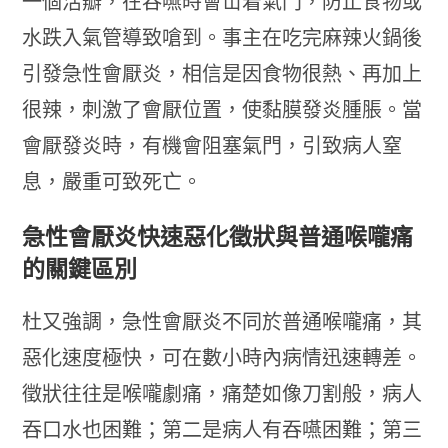
一個活瓣，在吞嚥時會冚着氣門，防止食物或
水跌入氣管導致嗆到。事主在吃完麻辣火鍋後
引發急性會厭炎，相信是因食物很熱、再加上
很辣，刺激了會厭位置，使黏膜發炎腫脹。當
會厭發炎時，有機會阻塞氣門，引致病人窒
息，嚴重可致死亡。
急性會厭炎快速惡化徵狀與普通喉嚨痛
的關鍵區別
杜又強調，急性會厭炎不同於普通喉嚨痛，其
惡化速度極快，可在數小時內病情迅速轉差。
徵狀往往是喉嚨劇痛，痛楚如像刀割般，病人
吞口水也困難；第二是病人有吞嚥困難；第三