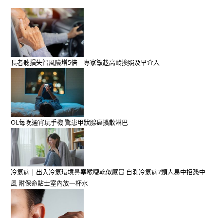
長者聽損失智風險增5倍 專家籲趁高齡換照及早介入
OL每晚通宵玩手機 驚患甲狀腺癌擴散淋巴
冷氣病 | 出入冷氣環境鼻塞喉嚨乾似感冒 自測冷氣病7類人易中招恐中
風 附保命貼士室內放一杯水