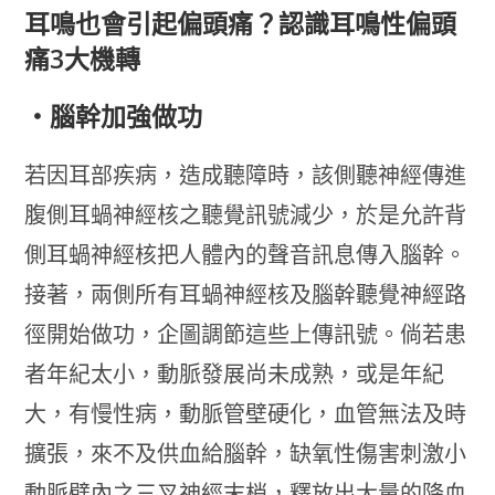
耳鳴也會引起偏頭痛？認識耳鳴性偏頭
痛3大機轉
・腦幹加強做功
若因耳部疾病，造成聽障時，該側聽神經傳進
腹側耳蝸神經核之聽覺訊號減少，於是允許背
側耳蝸神經核把人體內的聲音訊息傳入腦幹。
接著，兩側所有耳蝸神經核及腦幹聽覺神經路
徑開始做功，企圖調節這些上傳訊號。倘若患
者年紀太小，動脈發展尚未成熟，或是年紀
大，有慢性病，動脈管壁硬化，血管無法及時
擴張，來不及供血給腦幹，缺氧性傷害刺激小
動脈壁內之三叉神經末梢，釋放出大量的降血