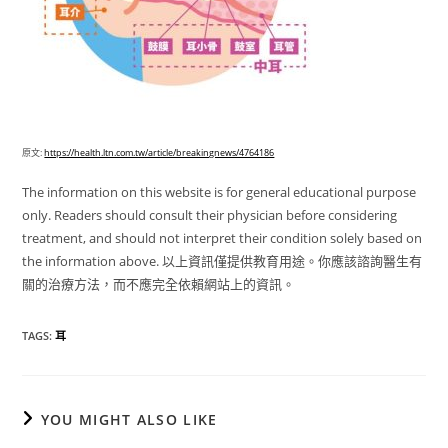
原文:
https://health.ltn.com.tw/article/breakingnews/4764186
The information on this website is for general educational purpose
only. Readers should consult their physician before considering
treatment, and should not interpret their condition solely based on
the information above. 以上資訊僅提供教育用途。你應該諮詢醫生有
關的治療方法，而不應完全依賴網站上的資訊。
TAGS
:
耳
YOU MIGHT ALSO LIKE