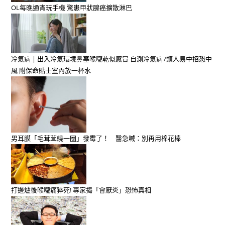
OL每晚通宵玩手機 驚患甲狀腺癌擴散淋巴
冷氣病 | 出入冷氣環境鼻塞喉嚨乾似感冒 自測冷氣病7類人易中招恐中
風 附保命貼士室內放一杯水
男耳膜「毛茸茸繞一圈」發霉了！ 醫急喊：別再用棉花棒
打邊爐後喉嚨痛猝死! 專家揭「會厭炎」恐怖真相