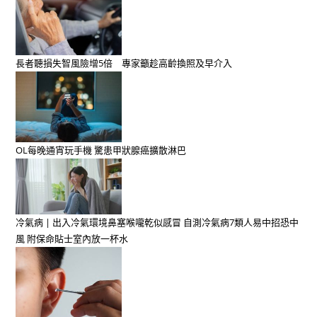
長者聽損失智風險增5倍 專家籲趁高齡換照及早介入
OL每晚通宵玩手機 驚患甲狀腺癌擴散淋巴
冷氣病 | 出入冷氣環境鼻塞喉嚨乾似感冒 自測冷氣病7類人易中招恐中
風 附保命貼士室內放一杯水