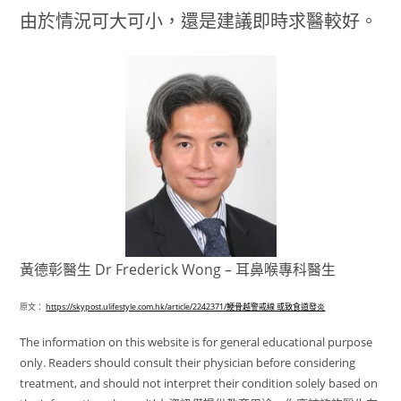
由於情況可大可小，還是建議即時求醫較好。
黃德彰醫生 Dr Frederick Wong – 耳鼻喉專科醫生
原文：
https://skypost.ulifestyle.com.hk/article/2242371/鯁骨越警戒線 或致食道發炎
The information on this website is for general educational purpose
only. Readers should consult their physician before considering
treatment, and should not interpret their condition solely based on