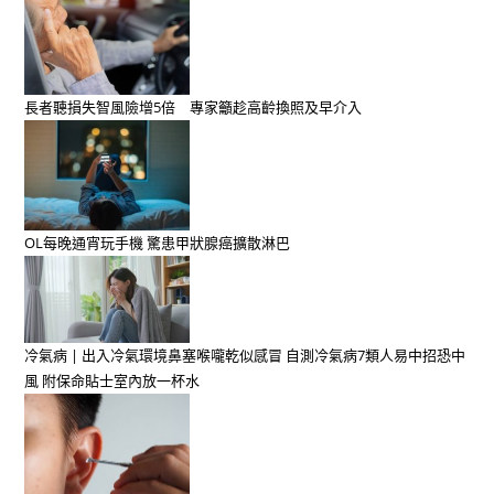
長者聽損失智風險增5倍 專家籲趁高齡換照及早介入
OL每晚通宵玩手機 驚患甲狀腺癌擴散淋巴
冷氣病 | 出入冷氣環境鼻塞喉嚨乾似感冒 自測冷氣病7類人易中招恐中
風 附保命貼士室內放一杯水