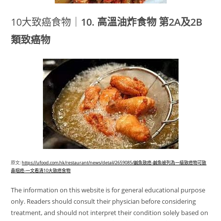
10大致癌食物｜
10. 高溫油炸食物 第2A及2B
類致癌物
原文:
https://ufood.com.hk/restaurant/news/detail/2659085/鹹魚致癌-鹹魚被列為一級致癌物可致
鼻咽癌-一文看清10大致癌食物
The information on this website is for general educational purpose
only. Readers should consult their physician before considering
treatment, and should not interpret their condition solely based on