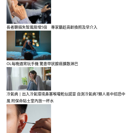
長者聽損失智風險增5倍 專家籲趁高齡換照及早介入
OL每晚通宵玩手機 驚患甲狀腺癌擴散淋巴
冷氣病 | 出入冷氣環境鼻塞喉嚨乾似感冒 自測冷氣病7類人易中招恐中
風 附保命貼士室內放一杯水