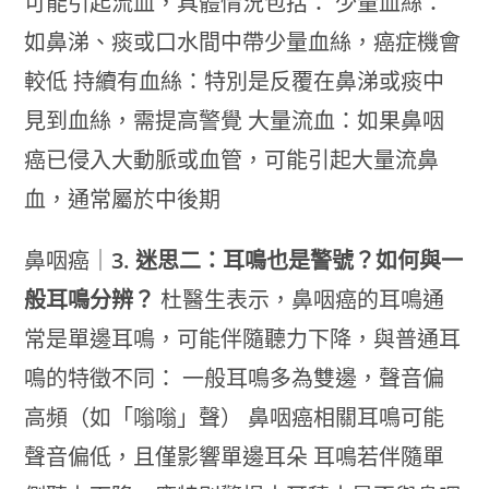
可能引起流血，具體情況包括： 少量血絲：
如鼻涕、痰或口水間中帶少量血絲，癌症機會
較低 持續有血絲：特別是反覆在鼻涕或痰中
見到血絲，需提高警覺 大量流血：如果鼻咽
癌已侵入大動脈或血管，可能引起大量流鼻
血，通常屬於中後期
鼻咽癌｜
3. 迷思二：耳鳴也是警號？如何與一
般耳鳴分辨？
杜醫生表示，鼻咽癌的耳鳴通
常是單邊耳鳴，可能伴隨聽力下降，與普通耳
鳴的特徵不同： 一般耳鳴多為雙邊，聲音偏
高頻（如「嗡嗡」聲） 鼻咽癌相關耳鳴可能
聲音偏低，且僅影響單邊耳朵 耳鳴若伴隨單