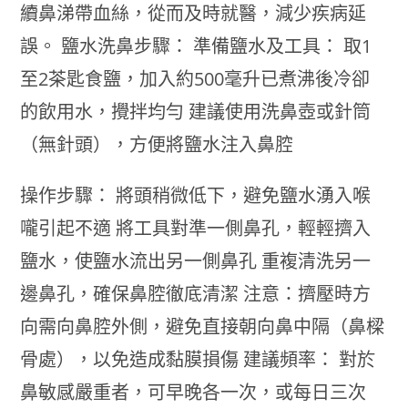
續鼻涕帶血絲，從而及時就醫，減少疾病延
誤。 鹽水洗鼻步驟： 準備鹽水及工具： 取1
至2茶匙食鹽，加入約500毫升已煮沸後冷卻
的飲用水，攪拌均勻 建議使用洗鼻壺或針筒
（無針頭），方便將鹽水注入鼻腔
操作步驟： 將頭稍微低下，避免鹽水湧入喉
嚨引起不適 將工具對準一側鼻孔，輕輕擠入
鹽水，使鹽水流出另一側鼻孔 重複清洗另一
邊鼻孔，確保鼻腔徹底清潔 注意：擠壓時方
向需向鼻腔外側，避免直接朝向鼻中隔（鼻樑
骨處），以免造成黏膜損傷 建議頻率： 對於
鼻敏感嚴重者，可早晚各一次，或每日三次