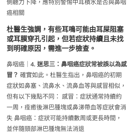
側聽力下降，應特別警惕中耳積水是否與鼻咽
癌相關
杜醫生強調，有些耳鳴可能由耳屎阻塞
或耳膜穿孔引起，但若症狀持續且未找
到明確原因，需進一步檢查。
鼻咽癌｜
4. 迷思三：鼻咽癌症狀常被誤以為感
冒？
確實如此。杜醫生指出，鼻咽癌的初期
症狀如鼻塞、流鼻水、流鼻血等與感冒相似，
但有以下幾點不同： 感冒：症狀通常持續約
一周，痊癒後淋巴腫塊或鼻涕帶血等症狀會消
失 鼻咽癌：症狀可能持續數周或更長時間，
並伴隨頸部淋巴腫塊無法消退