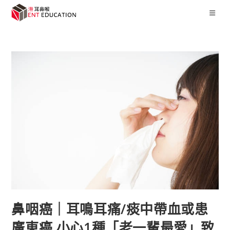
鼻咽癌｜耳鳴耳痛/痰中帶血或患
廣東癌 小心1種「老一輩最愛」致