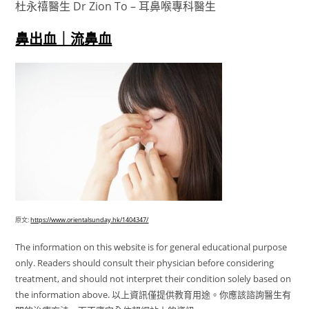
杜永禧醫生 Dr Zion To – 耳鼻喉專科醫生
鼻出血｜流鼻血
原文:
https://www.orientalsunday.hk/1404347/
The information on this website is for general educational purpose
only. Readers should consult their physician before considering
treatment, and should not interpret their condition solely based on
the information above. 以上資訊僅提供教育用途。你應該諮詢醫生有