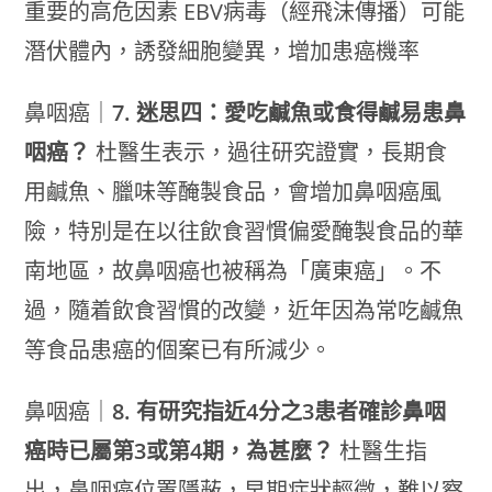
重要的高危因素 EBV病毒（經飛沫傳播）可能
潛伏體內，誘發細胞變異，增加患癌機率
鼻咽癌｜
7. 迷思四：愛吃鹹魚或食得鹹易患鼻
咽癌？
杜醫生表示，過往研究證實，長期食
用鹹魚、臘味等醃製食品，會增加鼻咽癌風
險，特別是在以往飲食習慣偏愛醃製食品的華
南地區，故鼻咽癌也被稱為「廣東癌」。不
過，隨着飲食習慣的改變，近年因為常吃鹹魚
等食品患癌的個案已有所減少。
鼻咽癌｜
8. 有研究指近4分之3患者確診鼻咽
癌時已屬第3或第4期，為甚麼？
杜醫生指
出，鼻咽癌位置隱蔽，早期症狀輕微，難以察