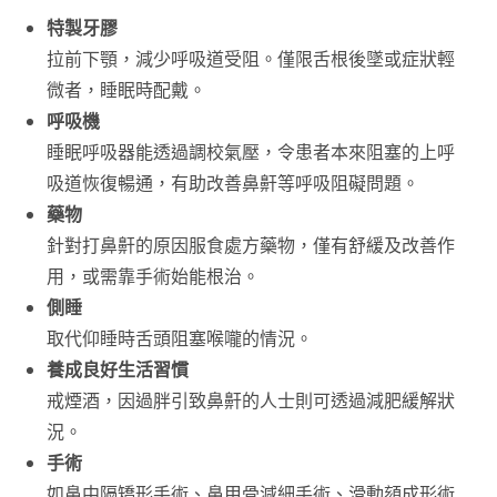
特製牙膠
拉前下顎，減少呼吸道受阻。僅限舌根後墜或症狀輕
微者，睡眠時配戴。
呼吸機
睡眠呼吸器能透過調校氣壓，令患者本來阻塞的上呼
吸道恢復暢通，有助改善鼻鼾等呼吸阻礙問題。
藥物
針對打鼻鼾的原因服食處方藥物，僅有舒緩及改善作
用，或需靠手術始能根治。
側睡
取代仰睡時舌頭阻塞喉嚨的情況。
養成良好生活習慣
戒煙酒，因過胖引致鼻鼾的人士則可透過減肥緩解狀
況。
手術
如鼻中隔矯形手術、鼻甲骨減細手術、滑動頦成形術