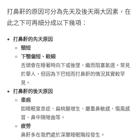
打鼻鼾的原因可分為先天及後天兩大因素，在
此之下可再細分成以下幾項：
打鼻鼾的先天原因
頸短
下顎偏短、較細
舌頭會在睡著時向下或後墜，繼而阻塞氣道。常見
於華人，但因為下巴短而打鼻鼾的情況其實較罕
見。
打鼻鼾的後天原因
患病
如睡眠窒息症、扁桃腺增生、嚴重鼻敏感、傷風感
冒、鼻中隔彎曲等。
疲勞
鼻鼾多在我們處於深層睡眠階段發生。