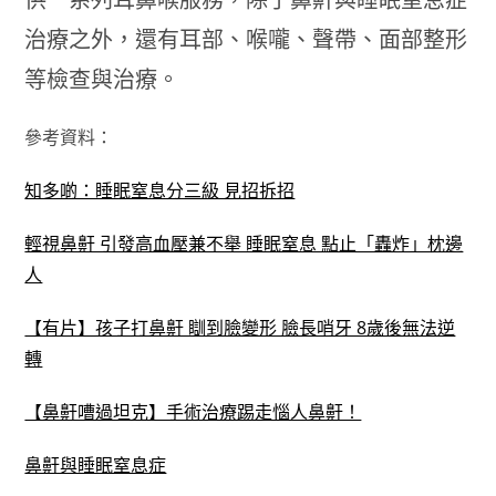
治療之外，還有耳部、喉嚨、聲帶、面部整形
等檢查與治療。
參考資料：
知多啲：睡眠窒息分三級 見招拆招
輕視鼻鼾 引發高血壓兼不舉 睡眠窒息 點止「轟炸」枕邊
人
【有片】孩子打鼻鼾 瞓到臉變形 臉長哨牙 8歲後無法逆
轉
【鼻鼾嘈過坦克】手術治療踢走惱人鼻鼾！
鼻鼾與睡眠窒息症