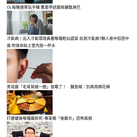
OL每晚通宵玩手機 驚患甲狀腺癌擴散淋巴
冷氣病 | 出入冷氣環境鼻塞喉嚨乾似感冒 自測冷氣病7類人易中招恐中
風 附保命貼士室內放一杯水
男耳膜「毛茸茸繞一圈」發霉了！ 醫急喊：別再用棉花棒
打邊爐後喉嚨痛猝死! 專家揭「會厭炎」恐怖真相