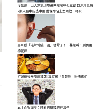
冷氣病 | 出入冷氣環境鼻塞喉嚨乾似感冒 自測冷氣病
7類人易中招恐中風 附保命貼士室內放一杯水
男耳膜「毛茸茸繞一圈」發霉了！ 醫急喊：別再用
棉花棒
打邊爐後喉嚨痛猝死! 專家揭「會厭炎」恐怖真相
五十而智識享：睡着也賺錢的經濟學