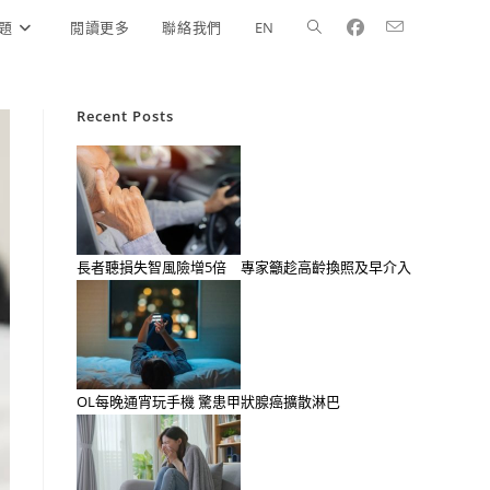
題
閲讀更多
聯絡我們
EN
Recent Posts
長者聽損失智風險增5倍 專家籲趁高齡換照及早介入
OL每晚通宵玩手機 驚患甲狀腺癌擴散淋巴