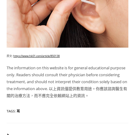
原文:
https://www.hk01.com/article/850138
The information on this website is for general educational purpose
only. Readers should consult their physician before considering
treatment, and should not interpret their condition solely based on
the information above. 以上資訊僅提供教育用途。你應該諮詢醫生有
關的治療方法，而不應完全依賴網站上的資訊。
TAGS
:
耳