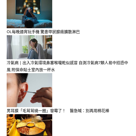
OL每晚通宵玩手機 驚患甲狀腺癌擴散淋巴
冷氣病 | 出入冷氣環境鼻塞喉嚨乾似感冒 自測冷氣病7類人易中招恐中
風 附保命貼士室內放一杯水
男耳膜「毛茸茸繞一圈」發霉了！ 醫急喊：別再用棉花棒