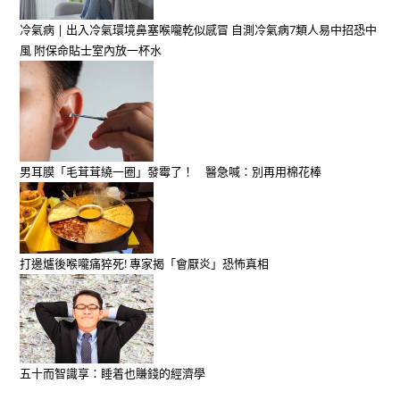
冷氣病 | 出入冷氣環境鼻塞喉嚨乾似感冒 自測冷氣病7類人易中招恐中
風 附保命貼士室內放一杯水
男耳膜「毛茸茸繞一圈」發霉了！ 醫急喊：別再用棉花棒
打邊爐後喉嚨痛猝死! 專家揭「會厭炎」恐怖真相
五十而智識享：睡着也賺錢的經濟學