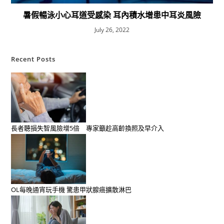
暑假暢泳小心耳道受感染 耳內積水增患中耳炎風險
July 26, 2022
Recent Posts
長者聽損失智風險增5倍 專家籲趁高齡換照及早介入
OL每晚通宵玩手機 驚患甲狀腺癌擴散淋巴