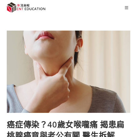
癌症傳染？40歲女喉嚨痛 揭患扁
桃腺癌竟與老公有關 醫生拆解