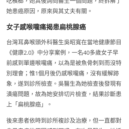
吃檳榔，她其後詢問醫生一個問題，終拆解了
她患癌原因，原來與其丈夫有關。
女子感喉嚨痛揭患扁桃腺癌
台灣耳鼻喉頭外科醫生吳昭寬在當地健康節目
《健康2.0》中分享案例，一名40多歲女子早
前感到單邊喉嚨痛，以為是被魚骨刺到而沒特
別理會；惟1個月後仍感喉嚨痛，沒有緩解跡
象，遂到診所檢查。吳醫生為她檢查後發現有
潰瘍問題，故為她安排切片檢查，結果診斷患
上「扁桃腺癌」。
後來患者依時到診所複診及治療，但一直都對