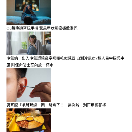
OL每晚通宵玩手機 驚患甲狀腺癌擴散淋巴
冷氣病 | 出入冷氣環境鼻塞喉嚨乾似感冒 自測冷氣病7類人易中招恐中
風 附保命貼士室內放一杯水
男耳膜「毛茸茸繞一圈」發霉了！ 醫急喊：別再用棉花棒