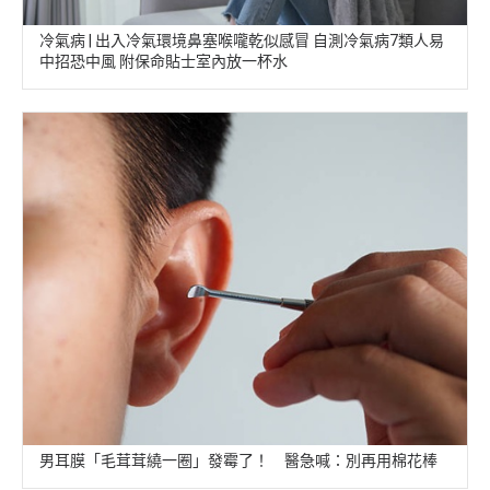
冷氣病 | 出入冷氣環境鼻塞喉嚨乾似感冒 自測冷氣病7類人易
中招恐中風 附保命貼士室內放一杯水
男耳膜「毛茸茸繞一圈」發霉了！ 醫急喊：別再用棉花棒