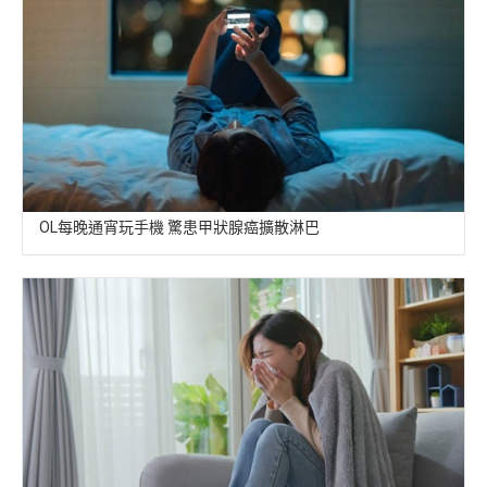
OL每晚通宵玩手機 驚患甲狀腺癌擴散淋巴